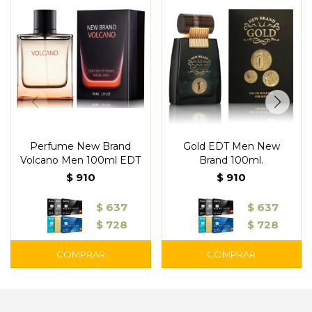
Perfume New Brand
Gold EDT Men New
Volcano Men 100ml EDT
Brand 100ml.
$
910
$
910
$
637
$
637
$
728
$
728