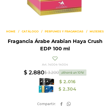
HOME
CATÁLOGO
PERFUMES Y FRAGANCIAS
MUJERES
Fragancia Árabe Arabian Haya Crush
EDP 100 ml
14004-14004
$
2.880
$
3.200
10
$
2.016
$
2.304

