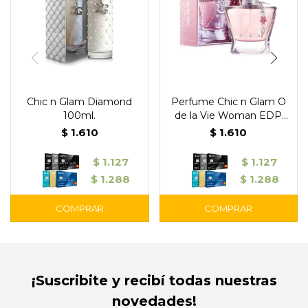
Chic n Glam Diamond
Perfume Chic n Glam O
100ml.
de la Vie Woman EDP
80ml.
$
1.610
$
1.610
$
1.127
$
1.127
$
1.288
$
1.288
¡Suscribite y recibí todas nuestras
novedades!