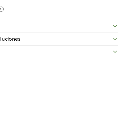

luciones
o