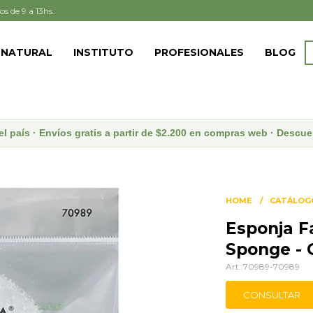
os de 9 a 13hs.
 NATURAL
INSTITUTO
PROFESIONALES
BLOG
el país · Envíos gratis a partir de $2.200 en compras web · Desc
HOME
CATÁLOG
Esponja Fa
Sponge - 
70989-70989
CONSULTAR