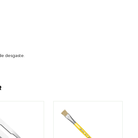
de desgaste.
R