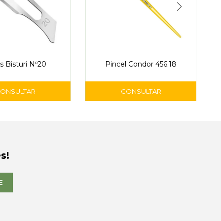
s Bisturi Nº20
Pincel Condor 456.18
s!
E