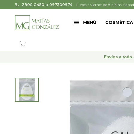
2900 0450 o 097300974
Lunes a viernes de 8 a 19hs. Sábad
MENÚ
COSMÉTICA
Envíos a todo 