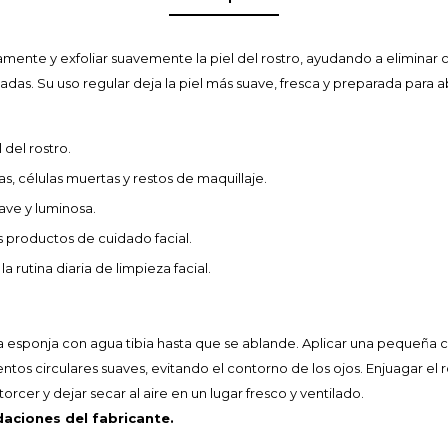
mente y exfoliar suavemente la piel del rostro, ayudando a eliminar c
das. Su uso regular deja la piel más suave, fresca y preparada para 
 del rostro.
s, células muertas y restos de maquillaje.
ave y luminosa.
s productos de cuidado facial.
 rutina diaria de limpieza facial.
ponja con agua tibia hasta que se ablande. Aplicar una pequeña can
tos circulares suaves, evitando el contorno de los ojos. Enjuagar el r
orcer y dejar secar al aire en un lugar fresco y ventilado.
daciones del fabricante.