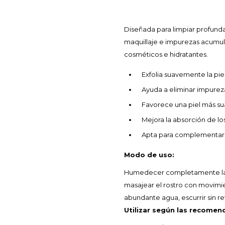
Diseñada para limpiar profunda
maquillaje e impurezas acumula
cosméticos e hidratantes.
Exfolia suavemente la piel
Ayuda a eliminar impureza
Favorece una piel más su
Mejora la absorción de lo
Apta para complementar la
Modo de uso:
Humedecer completamente la es
masajear el rostro con movimien
abundante agua, escurrir sin ret
Utilizar según las recomen