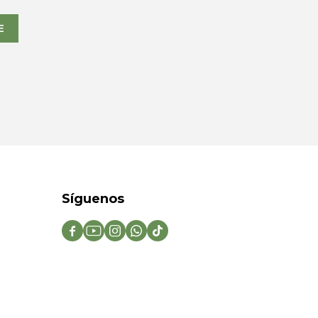
E
Síguenos




