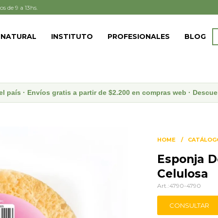
os de 9 a 13hs.
 NATURAL
INSTITUTO
PROFESIONALES
BLOG
el país · Envíos gratis a partir de $2.200 en compras web · Desc
HOME
CATÁLOG
Esponja D
Celulosa
4790-4790
CONSULTAR