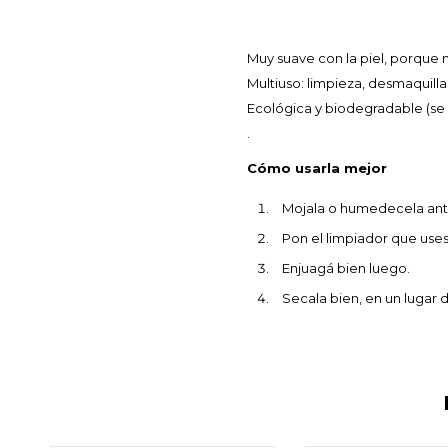
Muy suave con la piel, porque n
Multiuso: limpieza, desmaquillar
Ecológica y biodegradable (se 
.
Cómo usarla mejor
Mojala o humedecela ante
Pon el limpiador que use
Enjuagá bien luego.
Secala bien, en un lugar 