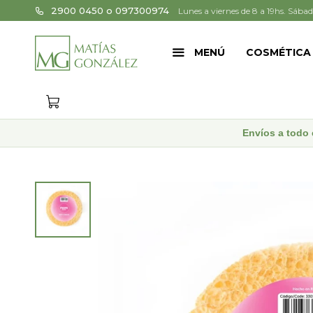
2900 0450 o 097300974
Lunes a viernes de 8 a 19hs. Sábad
MENÚ
COSMÉTICA
Envíos a todo 