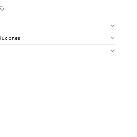

luciones
o