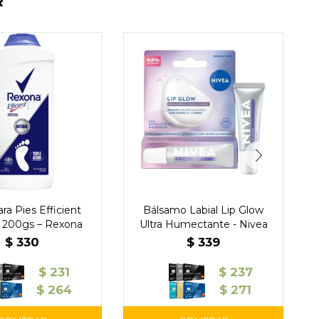
R
ara Pies Efficient
Bálsamo Labial Lip Glow
l 200gs – Rexona
Ultra Humectante - Nivea
$
330
$
339
$
231
$
237
$
264
$
271