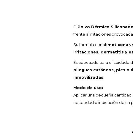
El
Polvo Dérmico Siliconad
frente a irritaciones provocad
Su fórmula con
dimeticona
y 
irritaciones, dermatitis y 
Es adecuado para el cuidado di
pliegues cutáneos, pies o 
inmovilizadas
.
Modo de uso:
Aplicar una pequeña cantidad s
necesidad o indicación de un pr