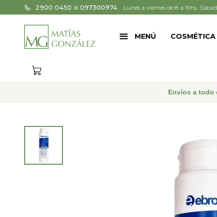
2900 0450 o 097300974
Lunes a viernes de 8 a 19hs. Sábad
MENÚ
COSMÉTICA
Envíos a todo 