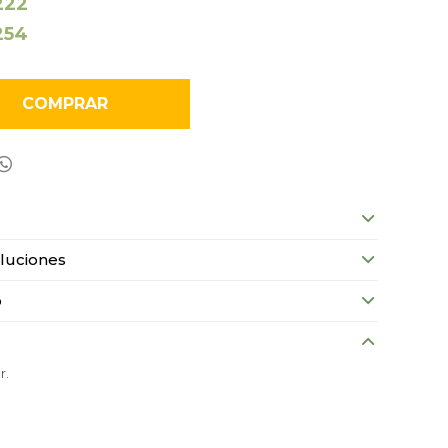
222
254
COMPRAR

luciones
o
r.