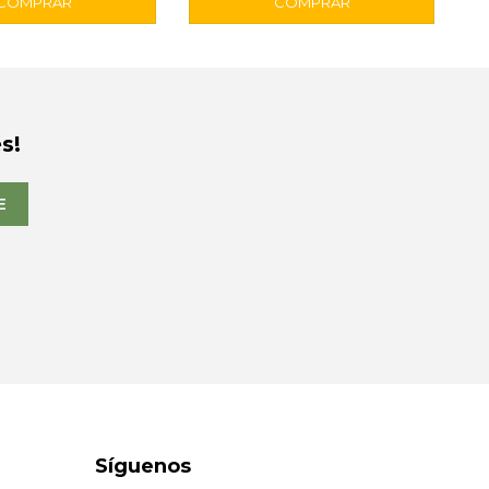
s!
E
Síguenos