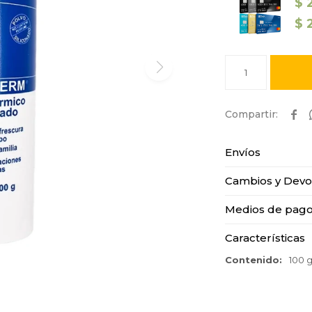
$
$
1

Envíos
Cambios y Devo
Medios de pag
Características
Contenido
100 g