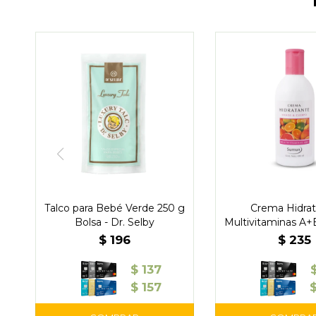
Talco para Bebé Verde 250 g
Crema Hidra
Bolsa - Dr. Selby
Multivitaminas A+
Sumun
$
196
$
235
$
137
$
157