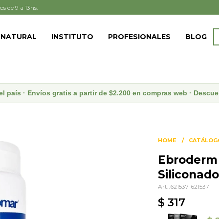
os de 9 a 13hs.
 NATURAL
INSTITUTO
PROFESIONALES
BLOG
el país · Envíos gratis a partir de $2.200 en compras web · Desc
HOME
CATÁLOG
Ebroderm 
Siliconado
621537-621537
$
317