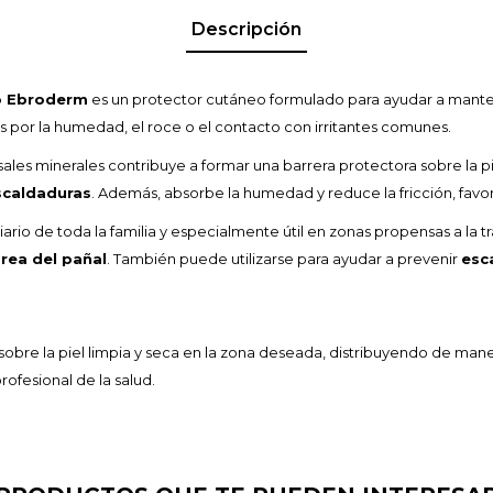
Descripción
o Ebroderm
es un protector cutáneo formulado para ayudar a manten
as por la humedad, el roce o el contacto con irritantes comunes.
sales minerales contribuye a formar una barrera protectora sobre la p
escaldaduras
. Además, absorbe la humedad y reduce la fricción, favor
ario de toda la familia y especialmente útil en zonas propensas a la 
área del pañal
. También puede utilizarse para ayudar a prevenir
esc
obre la piel limpia y seca en la zona deseada, distribuyendo de maner
ofesional de la salud.