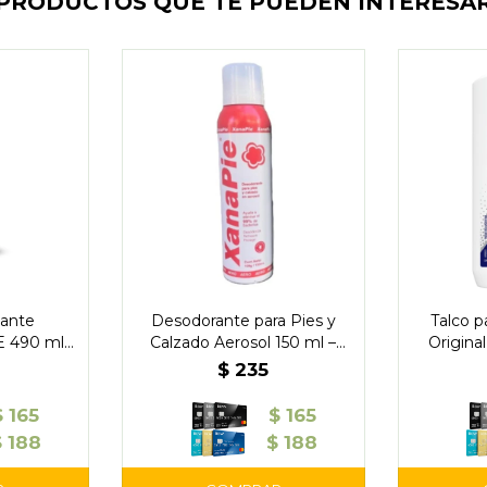
PRODUCTOS QUE TE PUEDEN INTERESA
tante
Desodorante para Pies y
Talco p
E 490 ml -
Calzado Aerosol 150 ml –
Origina
Xanapié
$
235
$
165
$
165
$
188
$
188