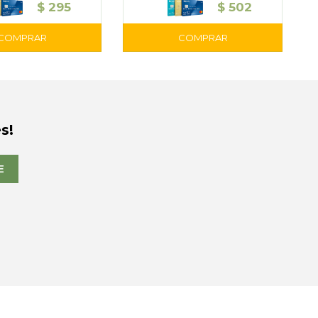
$
295
$
502
s!
E