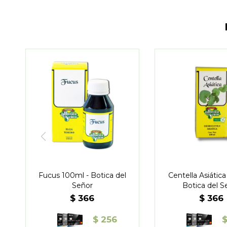
Fucus 100ml - Botica del
Centella Asiática
Señor
Botica del S
$
366
$
366
$
256