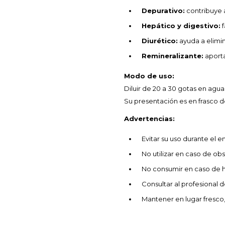
Depurativo:
contribuye a
Hepático y digestivo:
f
Diurético:
ayuda a elimina
Remineralizante:
aporta
Modo de uso:
Diluir de 20 a 30 gotas en agua
Su presentación es en frasco de
Advertencias:
Evitar su uso durante el e
No utilizar en caso de obst
No consumir en caso de hi
Consultar al profesional 
Mantener en lugar fresco, 