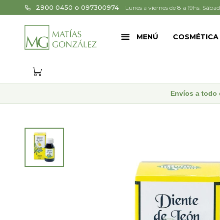
2900 0450 o 097300974
Lunes a viernes de 8 a 19hs. Sábad
MENÚ
COSMÉTICA
Envíos a todo 