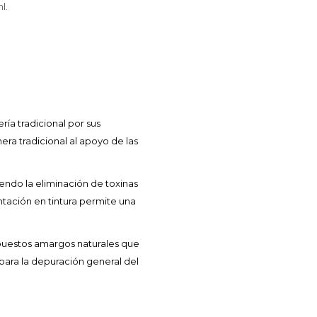
l.
ría tradicional por sus
era tradicional al apoyo de las
iendo la eliminación de toxinas
tación en tintura permite una
mpuestos amargos naturales que
 para la depuración general del