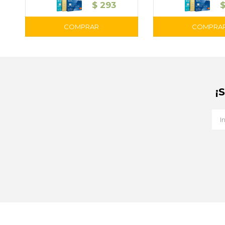
$
293
¡