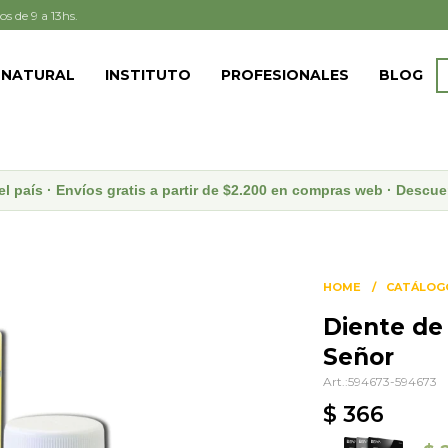
os de 9 a 13hs.
 NATURAL
INSTITUTO
PROFESIONALES
BLOG
el país · Envíos gratis a partir de $2.200 en compras web · Desc
HOME
CATÁLOG
Diente de
Señor
594673-594673
$
366