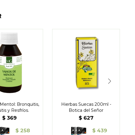
R
Mentol: Bronquitis,
Hierbas Suecas 200ml -
itis y Resfríos.
Botica del Señor
$
369
$
627
$
258
$
439