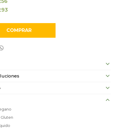
256
293
COMPRAR

luciones
o
Vegano
 Gluten
íquido