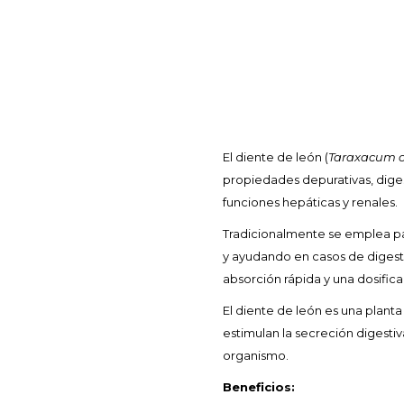
El diente de león (
Taraxacum of
propiedades depurativas, digest
funciones hepáticas y renales.
Tradicionalmente se emplea para
y ayudando en casos de digesti
absorción rápida y una dosifica
El diente de león es una plan
estimulan la secreción digestiv
organismo.
Beneficios: