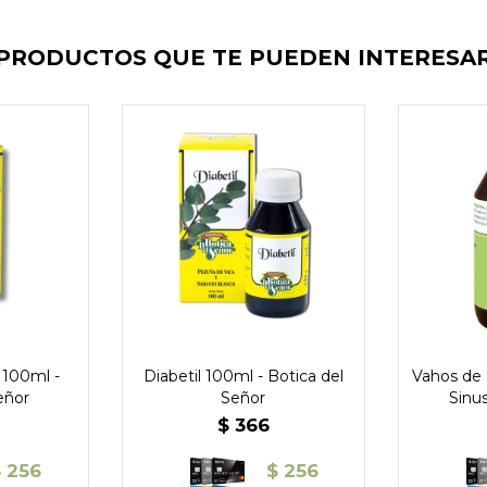
PRODUCTOS QUE TE PUEDEN INTERESA
 100ml -
Diabetil 100ml - Botica del
Vahos de 
eñor
Señor
Sinus
$
366
$
256
$
256