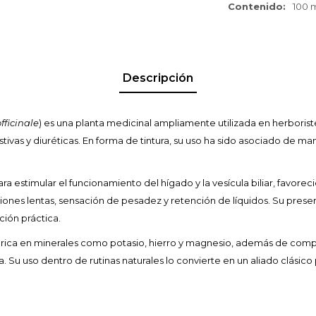
Contenido
100 m
Descripción
ficinale
) es una planta medicinal ampliamente utilizada en herboriste
ivas y diuréticas. En forma de tintura, su uso ha sido asociado de man
 estimular el funcionamiento del hígado y la vesícula biliar, favorec
ones lentas, sensación de pesadez y retención de líquidos. Su presen
ción práctica.
ta rica en minerales como potasio, hierro y magnesio, además de co
a. Su uso dentro de rutinas naturales lo convierte en un aliado clásico