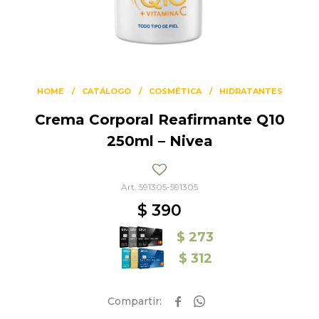
HOME
CATÁLOGO
COSMÉTICA
HIDRATANTES
Crema Corporal Reafirmante Q10
250ml – Nivea
591305-591305
$
390
$
273
$
312

