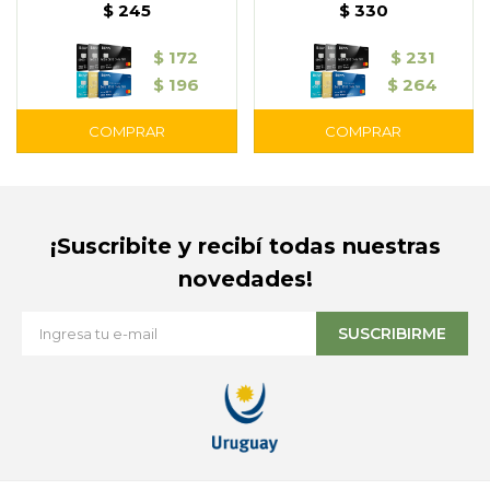
250ml – Nivea
$
245
$
330
$
172
$
231
$
196
$
264
¡Suscribite y recibí todas nuestras
novedades!
SUSCRIBIRME