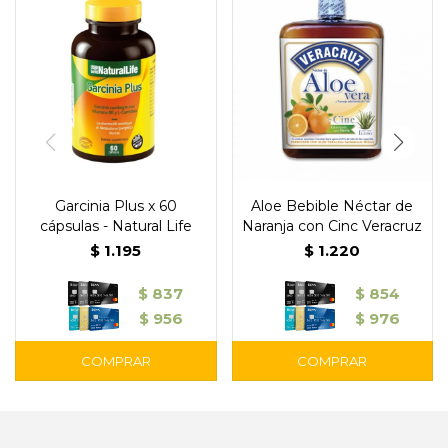
Garcinia Plus x 60
Aloe Bebible Néctar de
cápsulas - Natural Life
Naranja con Cinc Veracruz
$
1.195
$
1.220
$
837
$
854
$
956
$
976