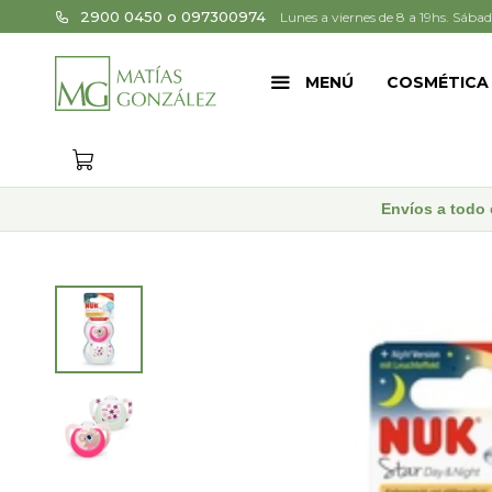
2900 0450 o 097300974
Lunes a viernes de 8 a 19hs. Sábad
MENÚ
COSMÉTICA
Envíos a todo 