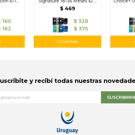
ción 6–18
Signature 18–36 Meses x2 –
Choice+ 0
UK
NUK
$
469
$
160
$
328
$
182
$
375
Suscribite y recibí todas nuestras novedade
SUSCRIBIRM