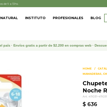
os de 9 a 13hs.
 NATURAL
INSTITUTO
PROFESIONALES
BLOG
el país · Envíos gratis a partir de $2.200 en compras web · Desc
HOME
CATÁ
MAMADERAS, CH
Chupetes
Noche R
411031-41103
$
636