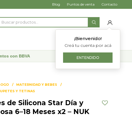
Blog
Puntos de venta
Contacto
¡Bienvenido!
Creá tu cuenta por acá
uentos con BBVA
ENTENDIDO
LOGO
MATERNIDAD Y BEBES
UPETES Y TETINAS
 de Silicona Star Día y
osa 6–18 Meses x2 – NUK
1