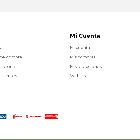
Mi Cuenta
ar
Mi cuenta
 de compra
Mis compras
oluciones
Mis direcciones
ecuentes
Wish List