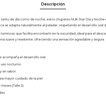
Descripción
t tanto de día como de noche, estos chupetes NUK Star Día y Noche 
ica se adapta naturalmente al paladar, respetando el desarrollo oral 
uminoso que facilita encontrarlo en la oscuridad, ideal para el desca
icona suave y resistente, ofreciendo una sensación agradable y segura.
 acompaña el desarrollo oral.
a uso nocturno.
y sin sabor.
ra mayor cuidado de la piel.
meses (Talle 2).
des.