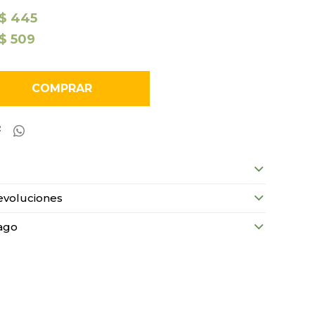
$
445
$
509
COMPRAR


evoluciones
ago