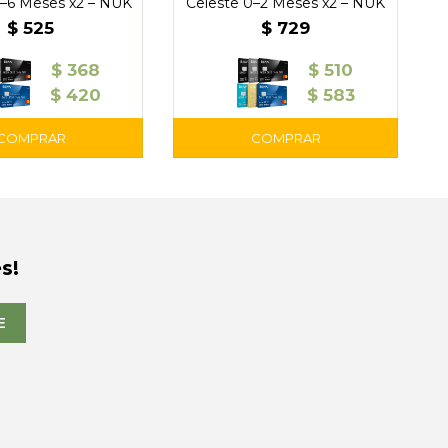
–6 Meses x2 – NUK
Celeste 0–2 Meses x2 – NUK
$
525
$
729
$
368
$
510
$
420
$
583
s!
E