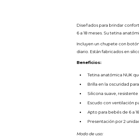
Diseñados para brindar confor
6 a 18 meses. Su tetina anatóm
Incluyen un chupete con botón l
diario. Están fabricados en sil
Beneficios:
Tetina anatómica NUK que
Brilla en la oscuridad par
Silicona suave, resistente 
Escudo con ventilación pa
Apto para bebés de 6 a 18 
Presentación por 2 unida
Modo de uso: