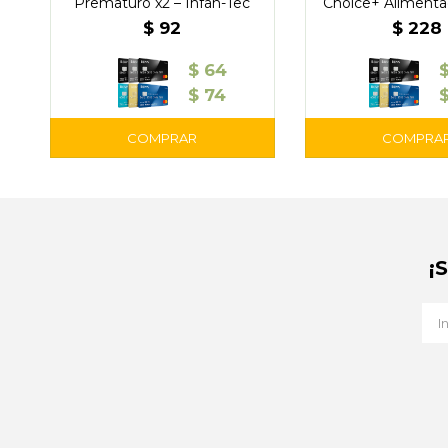
Prematuro x2 – Infan-Tec
Choice+ Alimenta
Meses – N
$
92
$
228
$
64
$
74
¡