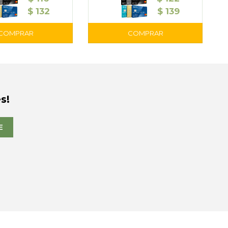
$
132
$
139
s!
E