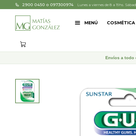
2900 0450 o 097300974
Lunes a viernes de 8 a 19hs. Sábad
MENÚ
COSMÉTICA
Envíos a todo 