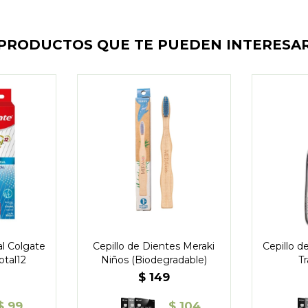
PRODUCTOS QUE TE PUEDEN INTERESA
l Colgate
Cepillo de Dientes Meraki
Cepillo d
otal12
Niños (Biodegradable)
T
$
149
$
99
$
104