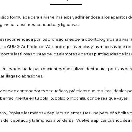
 sido formulada para aliviar el malestar, adhiriéndose a los aparatos
 ganchos auxiliares, conductos y ligaduras.
 recomendada por los profesionales de la odontología para aliviar el 
. La GUM® Orthodontic Wax protege las encías y las mucosas que recubr
ntra las filosas puntas de los alambres y partes puntiagudas de los 
n es adecuada para pacientes que utilizan dentaduras postizas parc
, llagas o abrasiones.
iene en contenedores pequeños y prácticos que resultan ideales par
ber fácilmente en tu bolsillo, bolso o mochila, donde sea que vayas.
imero, límpiate las manos y cepilla tus dientes. Haz una pequeña bolita
del cepillado y la limpieza interdental. Vuelve a aplicar cuando sea 