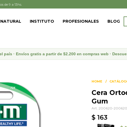
os de 9 a 13hs.
 NATURAL
INSTITUTO
PROFESIONALES
BLOG
el país · Envíos gratis a partir de $2.200 en compras web · Desc
HOME
CATÁLOG
Cera Orto
Gum
200620-20062
$
163