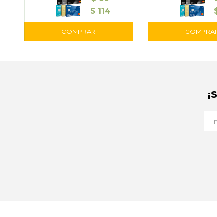
$
114
¡