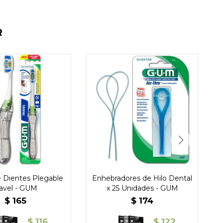
R
e Dientes Plegable
Enhebradores de Hilo Dental
ravel - GUM
x 25 Unidades - GUM
$
165
$
174
$
116
$
122