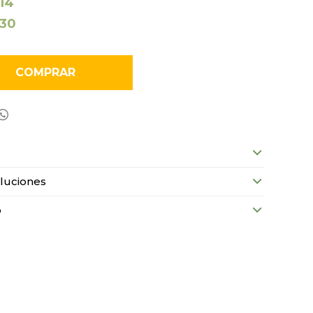
114
130
COMPRAR

luciones
o