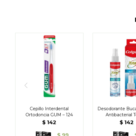
Cepillo Interdental
Desodorante Buca
Ortodoncia GUM – 124
Antibacterial T
$
142
$
142
$
99