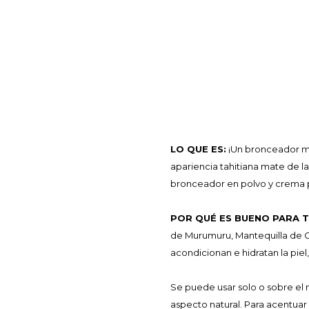
LO QUE ES:
¡Un bronceador ma
apariencia tahitiana mate de l
bronceador en polvo y crema 
POR QUÉ ES BUENO PARA TI
de Murumuru, Mantequilla de C
acondicionan e hidratan la pie
Se puede usar solo o sobre el m
aspecto natural. Para acentuar