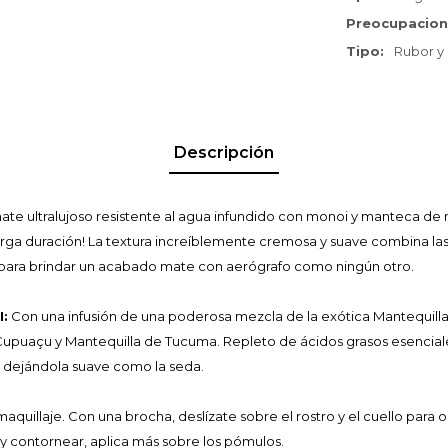
Preocupacio
Tipo
Rubor y
Descripción
te ultralujoso resistente al agua infundido con monoi y manteca de
arga duración! La textura increíblemente cremosa y suave combina las
para brindar un acabado mate con aerógrafo como ningún otro.
:
Con una infusión de una poderosa mezcla de la exótica Mantequilla 
upuaçu y Mantequilla de Tucuma. Repleto de ácidos grasos esenciale
l, dejándola suave como la seda.
aquillaje. Con una brocha, deslízate sobre el rostro y el cuello para 
 y contornear, aplica más sobre los pómulos.