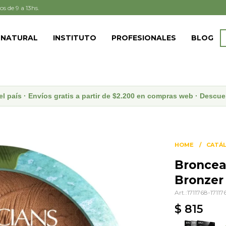
os de 9 a 13hs.
 NATURAL
INSTITUTO
PROFESIONALES
BLOG
el país · Envíos gratis a partir de $2.200 en compras web · Desc
HOME
CATÁ
Broncea
Bronzer
1711768-17117
$
815