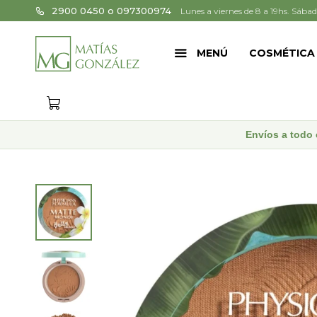
2900 0450 o 097300974
Lunes a viernes de 8 a 19hs. Sábad
MENÚ
COSMÉTICA
Envíos a todo 