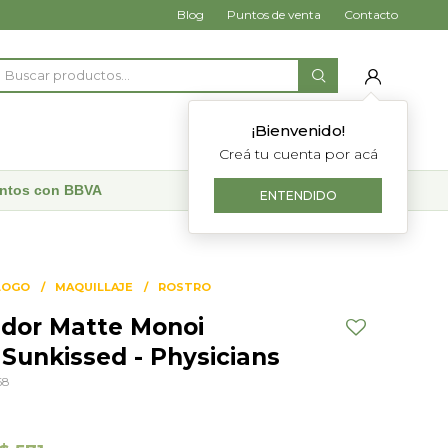
Blog
Puntos de venta
Contacto
¡Bienvenido!
Creá tu cuenta por acá
uentos con BBVA
ENTENDIDO
LOGO
MAQUILLAJE
ROSTRO
dor Matte Monoi
 Sunkissed - Physicians
68