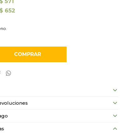
$
571
$
652
eno.
COMPRAR


evoluciones
ago
as
o