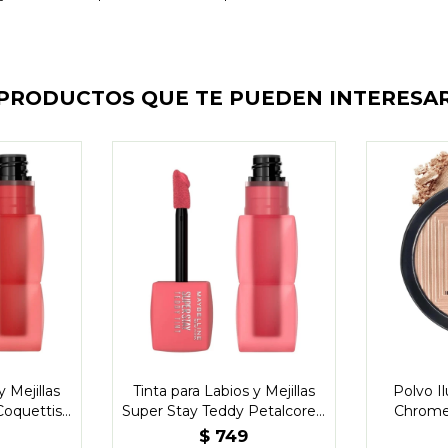
PRODUCTOS QUE TE PUEDEN INTERESA
y Mejillas
Tinta para Labios y Mejillas
Polvo I
Coquettish
Super Stay Teddy Petalcore -
Chrome
ne
Maybelline
$
749