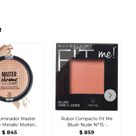
R
luminador Master
Rubor Compacto Fit Me
 Metallic Molten
Blush Nude N°15 -
Gold
Maybelline
$
845
$
859