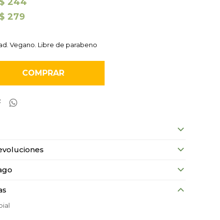
$
244
$
279
dad. Vegano. Libre de parabeno
COMPRAR


evoluciones
ago
as
bial