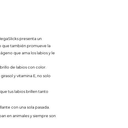
r MegaSlicks presenta un
sino que también promueve la
lágeno que ama los labios y le
rillo de labios con color.
irasol y vitamina E, no solo
ue tus labios brillen tanto
illante con una sola pasada.
ban en animales y siempre son