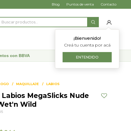
Blog
Puntos de venta
Contacto
¡Bienvenido!
Creá tu cuenta por acá
uentos con BBVA
ENTENDIDO
LOGO
MAQUILLAJE
LABIOS
e Labios MegaSlicks Nude
Wet'n Wild
05