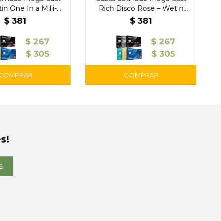
in One In a Milli-
Rich Disco Rose – Wet n
n – wet n wild
Wild
$
381
$
381
$
267
$
267
$
305
$
305
s!
E