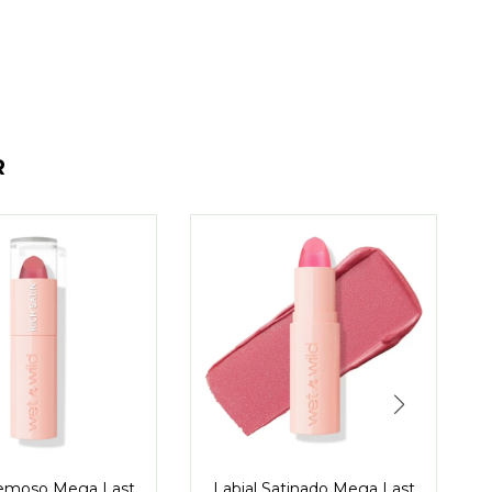
R
remoso Mega Last
Labial Satinado Mega Last