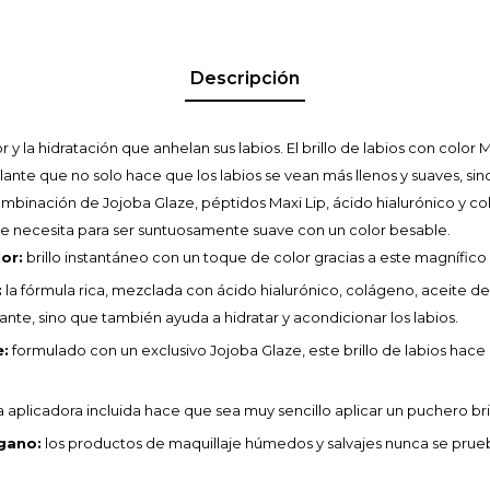
Descripción
lor y la hidratación que anhelan sus labios. El brillo de labios con colo
illante que no solo hace que los labios se vean más llenos y suaves, 
ombinación de Jojoba Glaze, péptidos Maxi Lip, ácido hialurónico y co
ue necesita para ser suntuosamente suave con un color besable.
lor:
brillo instantáneo con un toque de color gracias a este magnífico b
:
la fórmula rica, mezclada con ácido hialurónico, colágeno, aceite de g
ante, sino que también ayuda a hidratar y acondicionar los labios.
e:
formulado con un exclusivo Jojoba Glaze, este brillo de labios hace q
ta aplicadora incluida hace que sea muy sencillo aplicar un puchero br
egano:
los productos de maquillaje húmedos y salvajes nunca se prue