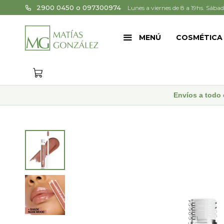
2900 0450 o 097300974
Lunes a viernes de 8 a 19hs. Sábad
MENÚ
COSMÉTICA
Envíos a todo 