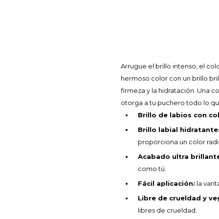
Arrugue el brillo intenso, el co
hermoso color con un brillo br
firmeza y la hidratación. Una c
otorga a tu puchero todo lo q
Brillo de labios con co
Brillo labial hidratante
proporciona un color radi
Acabado ultra brillant
como tú.
Fácil aplicación:
la vari
Libre de crueldad y v
libres de crueldad.