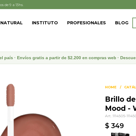
os de 9 a 13hs.
 NATURAL
INSTITUTO
PROFESIONALES
BLOG
el país · Envíos gratis a partir de $2.200 en compras web · Desc
HOME
CATÁ
Brillo d
Mood - 
1114505-11145
$
349