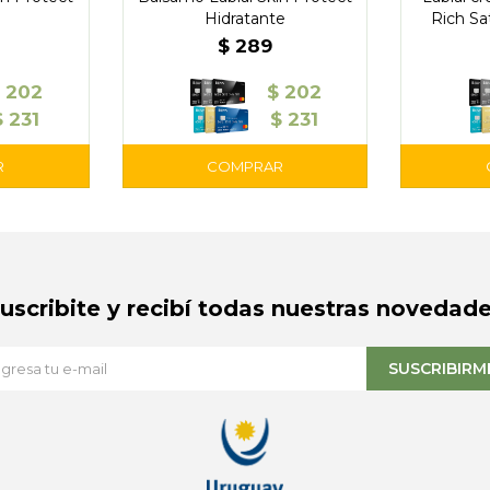
Hidratante
Rich Sat
Melo
$
289
$
202
$
202
$
231
$
231
Suscribite y recibí todas nuestras novedade
SUSCRIBIRM