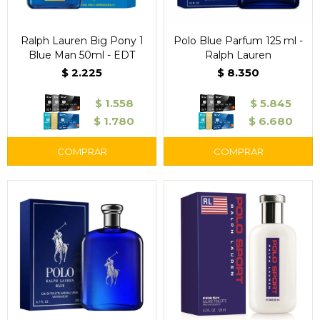
Ralph Lauren Big Pony 1
Polo Blue Parfum 125 ml -
Blue Man 50ml - EDT
Ralph Lauren
$
2.225
$
8.350
$
1.558
$
5.845
$
1.780
$
6.680