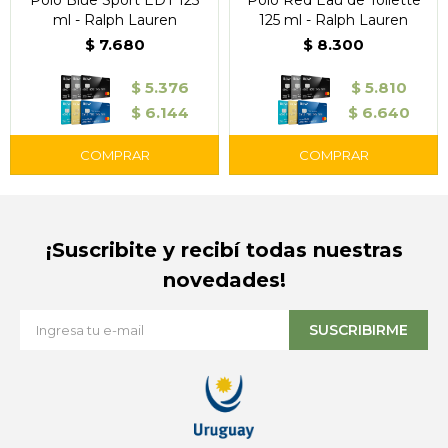
Polo Blue Sport EDT 125
Polo Red Eau de Toilette
ml - Ralph Lauren
125 ml - Ralph Lauren
$
7.680
$
8.300
$
5.376
$
5.810
$
6.144
$
6.640
¡Suscribite y recibí todas nuestras
novedades!
SUSCRIBIRME