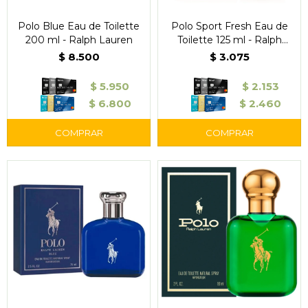
Polo Blue Eau de Toilette
Polo Sport Fresh Eau de
200 ml - Ralph Lauren
Toilette 125 ml - Ralph
Lauren
$
8.500
$
3.075
$
5.950
$
2.153
$
6.800
$
2.460