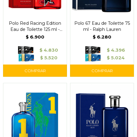
Polo Red Racing Edition
Polo 67 Eau de Toilette 75
Eau de Toilette 125 ml -
ml - Ralph Lauren
Ralph Lauren
$
6.900
$
6.280
$
4.830
$
4.396
$
5.520
$
5.024