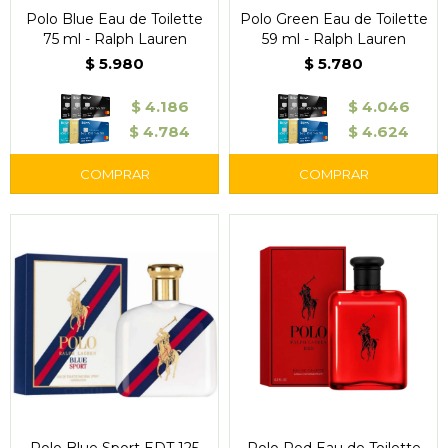
Polo Blue Eau de Toilette
Polo Green Eau de Toilette
75 ml - Ralph Lauren
59 ml - Ralph Lauren
$
5.980
$
5.780
$
4.186
$
4.046
$
4.784
$
4.624