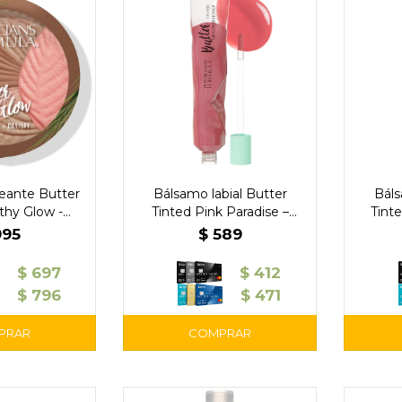
eante Butter
Bálsamo labial Butter
Báls
thy Glow -
Tinted Pink Paradise –
Tinte
s Formula
Physicians
995
$
589
$
697
$
412
$
796
$
471