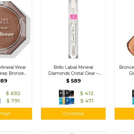
Mineral Wear
Brillo Labial Mineral
Bronce
eep Bronze
Diamonds Cristal Clear –
Gl
ysicians
Physicians
989
$
589
$
692
$
412
$
791
$
471