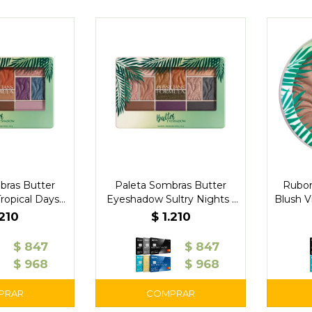
bras Butter
Paleta Sombras Butter
Rubor
opical Days-
Eyeshadow Sultry Nights -
Blush V
cians
Physicians
.210
$
1.210
$
847
$
847
$
968
$
968