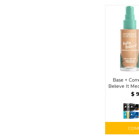
Base + Corr
Believe It Me
Physi
$