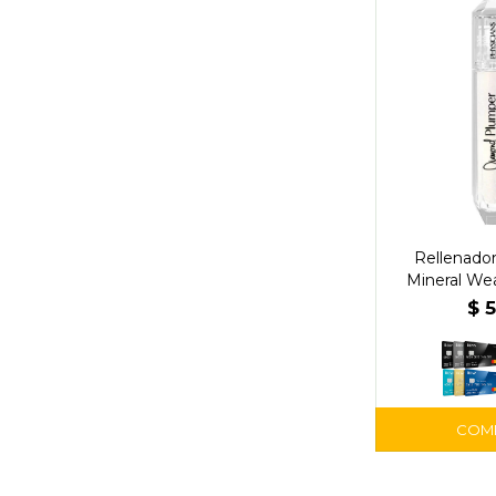
Rellenador
Mineral We
Marquise -
$