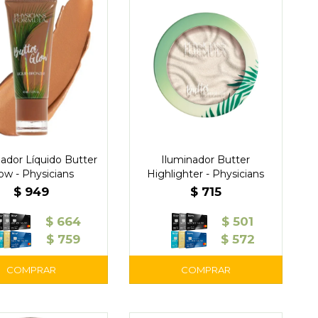
ador Líquido Butter
Iluminador Butter
ow - Physicians
Highlighter - Physicians
$
949
$
715
$
664
$
501
$
759
$
572