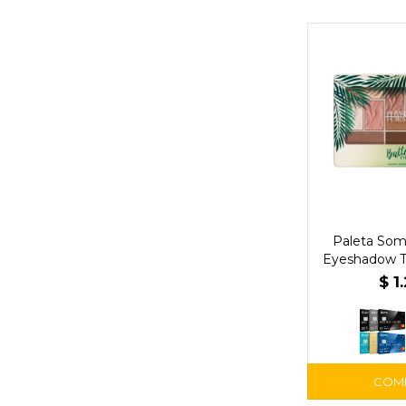
Paleta Som
Eyeshadow Tr
Physi
$
1