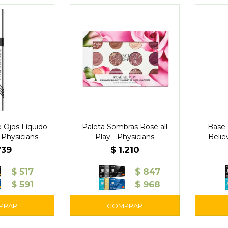
 Ojos Líquido
Paleta Sombras Rosé all
Base 
- Physicians
Play - Physicians
Believ
739
$
1.210
$
517
$
847
$
591
$
968