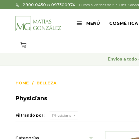
2900 0450 o 097300974
Lunes a viernes de 8 a 19hs. Sábad
MENÚ
COSMÉTICA
Envíos a todo 
HOME
BELLEZA
Physicians
Filtrando por:
Physicians
Categorías