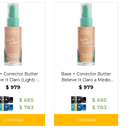
+ Corrector Butter
Base + Corrector Butter
e It Claro (Light) -
Believe It Claro a Medio
Physicians
(Light to Medium) -
$
979
$
979
Physicians
$
685
$
685
$
783
$
783