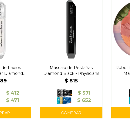
 de Labios
Máscara de Pestañas
Rubor 
ar Diamond
Diamond Black - Physicians
Mau
 Physicians
589
$
815
$
412
$
571
$
471
$
652