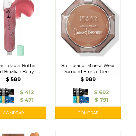
amo labial Butter
Bronceador Mineral Wear
d Brazilian Berry –
Diamond Bronze Gem –
Physicians
Physicians
$
589
$
989
$
412
$
692
$
471
$
791