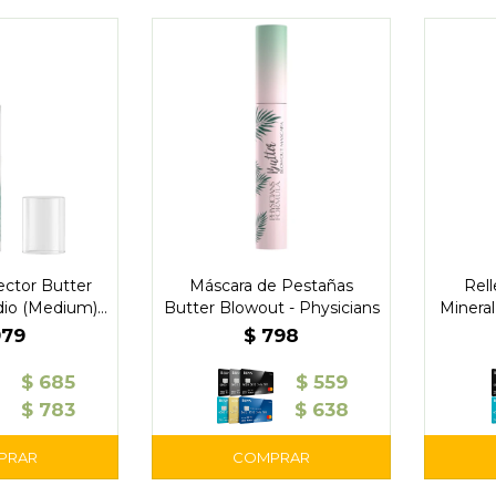
ector Butter
Máscara de Pestañas
Rell
dio (Medium) -
Butter Blowout - Physicians
Mineral
cians
979
$
798
$
685
$
559
$
783
$
638