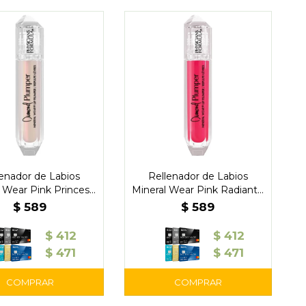
enador de Labios
Rellenador de Labios
 Wear Pink Princess
Mineral Wear Pink Radiant -
- Physicians
Physicians
$
589
$
589
$
412
$
412
$
471
$
471