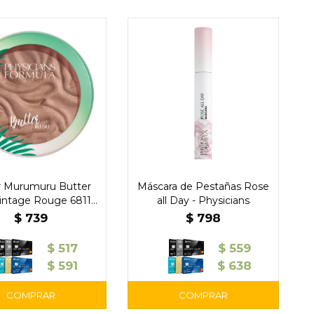
 Murumuru Butter
Máscara de Pestañas Rose
intage Rouge 6811 –
all Day - Physicians
Physicians
$
739
$
798
$
517
$
559
$
591
$
638