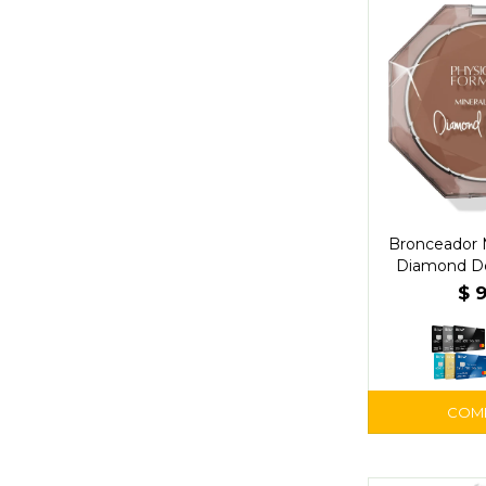
Bronceador 
Diamond D
Gem – Ph
$