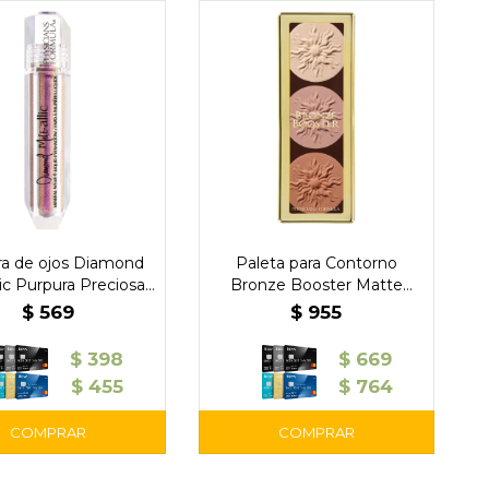
a de ojos Diamond
Paleta para Contorno
ic Purpura Preciosa -
Bronze Booster Matte
Physicians
Sculping - Physicians
$
569
$
955
$
398
$
669
$
455
$
764