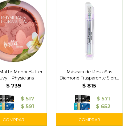
Matte Monoi Butter
Máscara de Pestañas
vy - Physicians
Diamond Trasparente 5 en 1
- Physicians
$
739
$
815
$
517
$
571
$
591
$
652