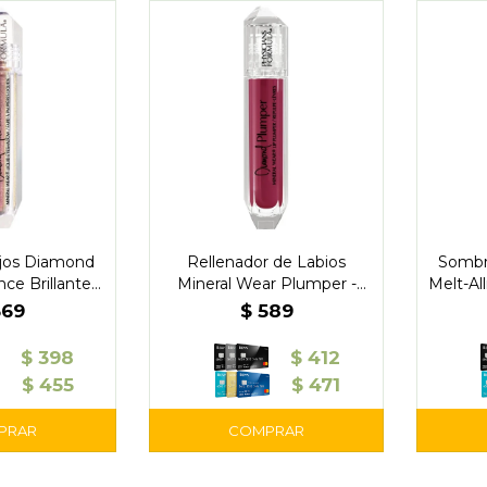
jos Diamond
Rellenador de Labios
Sombr
nce Brillante -
Mineral Wear Plumper -
Melt-All
cians
Physicians
569
$
589
$
398
$
412
$
455
$
471