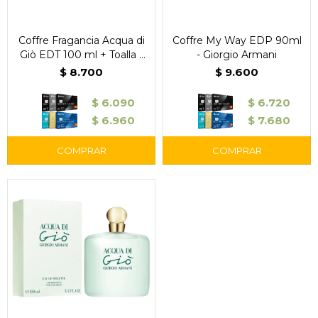
Coffre Fragancia Acqua di
Coffre My Way EDP 90ml
Giò EDT 100 ml + Toalla -
- Giorgio Armani
Giorgio Armani
$
8.700
$
9.600
$
6.090
$
6.720
$
6.960
$
7.680