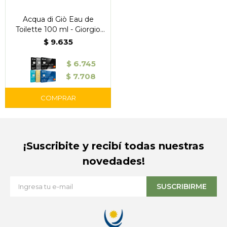
Acqua di Giò Eau de
Toilette 100 ml - Giorgio
Armani
$
9.635
$
6.745
$
7.708
¡Suscribite y recibí todas nuestras
novedades!
SUSCRIBIRME