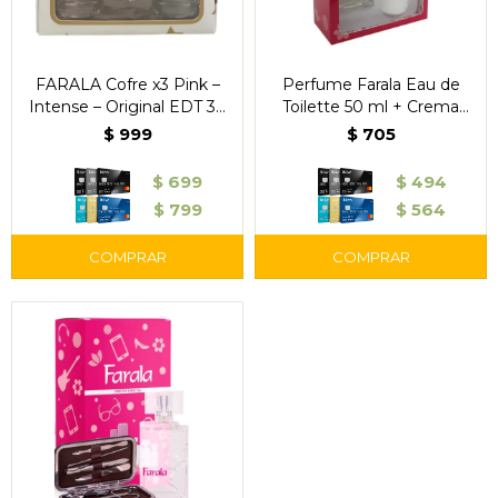
FARALA Cofre x3 Pink –
Perfume Farala Eau de
Intense – Original EDT 30
Toilette 50 ml + Crema
ml
Corporal
$
999
$
705
$
699
$
494
$
799
$
564