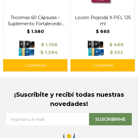
Tricomax 60 Cápsulas –
Loción Piojicida X-PEL 125
Suplemento Fortalecedor
ml
Capilar
$
1.580
$
665
$
1.106
$
466
$
1.264
$
532
¡Suscribite y recibí todas nuestras
novedades!
SUSCRIBIRME