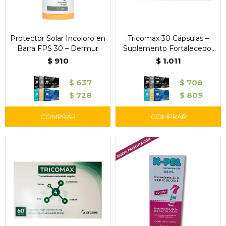
Protector Solar Incoloro en
Tricomax 30 Cápsulas –
Barra FPS 30 – Dermur
Suplemento Fortalecedor
Capilar
$
910
$
1.011
$
637
$
708
$
728
$
809