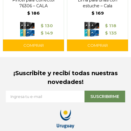
Pincel para Corrector
Lima para uñas con
76306 – CALA
estuche – Cala
$
186
$
169
$
130
$
118
$
149
$
135
¡Suscribite y recibí todas nuestras
novedades!
SUSCRIBIRME