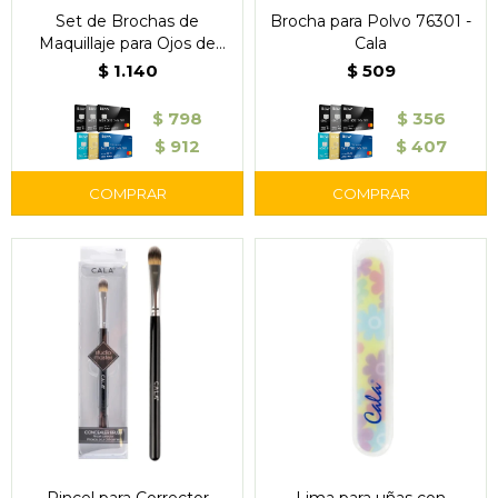
Set de Brochas de
Brocha para Polvo 76301 -
Maquillaje para Ojos de
Cala
Bambú
$
1.140
$
509
$
798
$
356
$
912
$
407