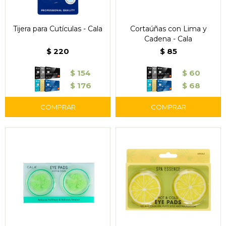
Tijera para Cutículas - Cala
Cortaúñas con Lima y
Cadena - Cala
$
220
$
85
$
154
$
60
$
176
$
68