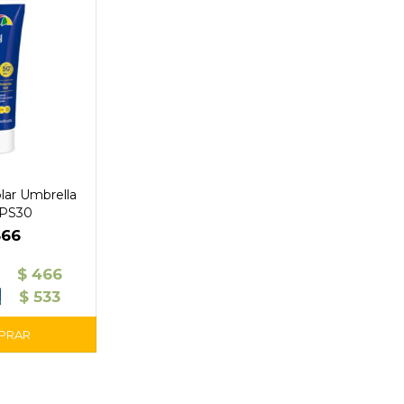
lar Umbrella
FPS30
666
$
466
$
533