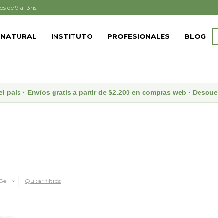
os de 9 a 13hs.
 NATURAL
INSTITUTO
PROFESIONALES
BLOG
el país · Envíos gratis a partir de $2.200 en compras web · Desc
Gel
Quitar filtros