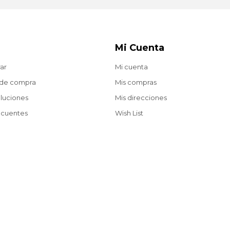
Mi Cuenta
ar
Mi cuenta
 de compra
Mis compras
oluciones
Mis direcciones
ecuentes
Wish List
Envíos gratis a partir de $2.200 en compras web.