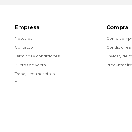
Empresa
Compra
Nosotros
Cómo compr
Contacto
Condiciones
Términos y condiciones
Envíos y dev
Puntos de venta
Preguntas fr
Trabaja con nosotros
Blog
© Copyright 2026 / Matías González