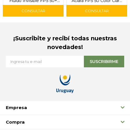
Fluido Invisible FPS 50+
Aclara FPS 50 Color Claro
UV Defender 40 ml -
40 g – Garnier
L'Oréal
¡Suscribite y recibí todas nuestras
novedades!
SUSCRIBIRME
Empresa
Compra