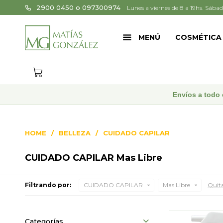
2900 0450 o 097300974
Lunes a viernes de 8 a 19hs. Sábad
MENÚ
COSMÉTICA
Envíos a todo 
HOME
BELLEZA
CUIDADO CAPILAR
CUIDADO CAPILAR Mas Libre
Filtrando por:
CUIDADO CAPILAR
Mas Libre
Quita
Categorías