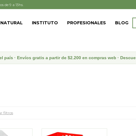
os de 9 a 13hs.
 NATURAL
INSTITUTO
PROFESIONALES
BLOG
el país · Envíos gratis a partir de $2.200 en compras web · Desc
r filtros