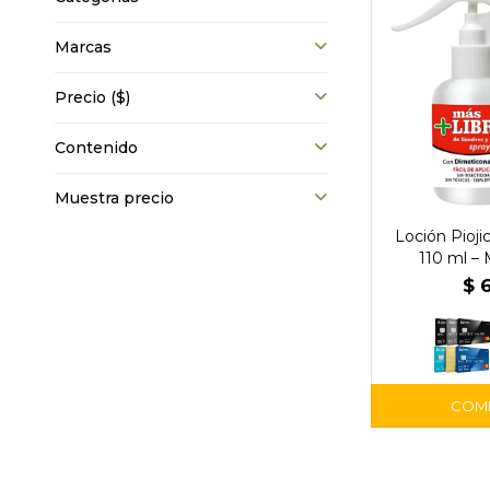
Marcas
Precio
($)
Contenido
Muestra precio
Loción Pioji
110 ml – 
$