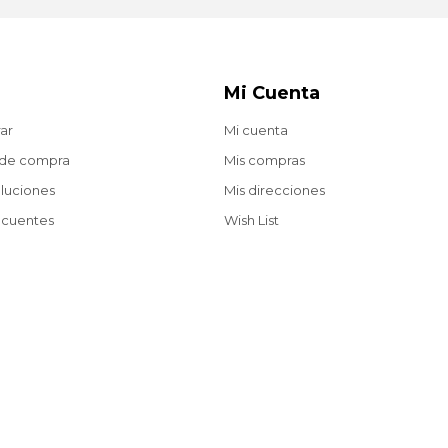
Mi Cuenta
ar
Mi cuenta
 de compra
Mis compras
oluciones
Mis direcciones
ecuentes
Wish List
Envíos gratis a partir de $2.200 en compras web.