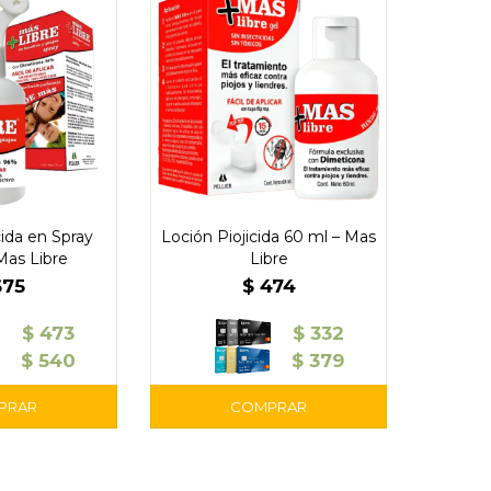
cida en Spray
Loción Piojicida 60 ml – Mas
Mas Libre
Libre
675
$
474
$
473
$
332
$
540
$
379