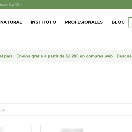
os de 9 a 13hs.
 NATURAL
INSTITUTO
PROFESIONALES
BLOG
el país · Envíos gratis a partir de $2.200 en compras web · Desc
tros