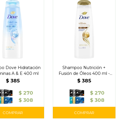
o Dove Hidratación
Shampoo Nutrición +
minas A & E 400 ml
Fusión de Óleos 400 ml -
Dove
$
385
$
385
$
270
$
270
$
308
$
308