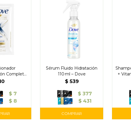
ionador
Sérum Fluido Hidratación
Shampo
ión Completa
110 ml – Dove
+ Vita
 ml – Dove
10
$
539
$
7
$
377
$
8
$
431