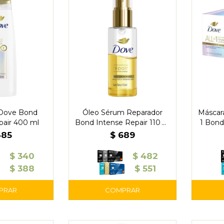
Dove Bond
Óleo Sérum Reparador
Máscara
pair 400 ml
Bond Intense Repair 110 ml
1 Bond
– Dove
485
$
689
$
340
$
482
$
388
$
551