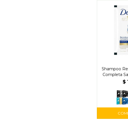
Shampoo Rec
Completa Sa
Do
$