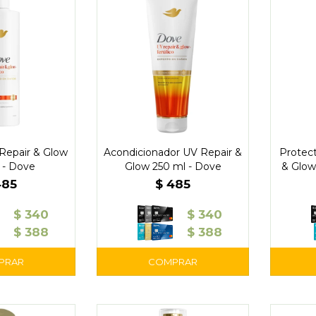
epair & Glow
Acondicionador UV Repair &
Protect
 - Dove
Glow 250 ml - Dove
& Glow
485
$
485
$
340
$
340
$
388
$
388