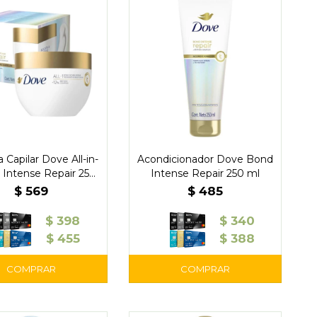
 Capilar Dove All-in-
Acondicionador Dove Bond
 Intense Repair 250
Intense Repair 250 ml
g
$
569
$
485
$
398
$
340
$
455
$
388