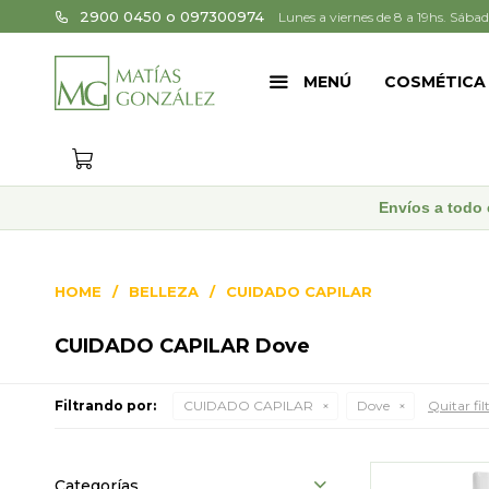
2900 0450 o 097300974
Lunes a viernes de 8 a 19hs. Sábad
MENÚ
COSMÉTICA
Envíos a todo 
HOME
BELLEZA
CUIDADO CAPILAR
CUIDADO CAPILAR Dove
Filtrando por:
CUIDADO CAPILAR
Dove
Quitar fil
Categorías