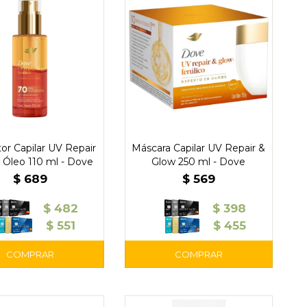
or Capilar UV Repair
Máscara Capilar UV Repair &
 Óleo 110 ml - Dove
Glow 250 ml - Dove
$
689
$
569
$
482
$
398
$
551
$
455