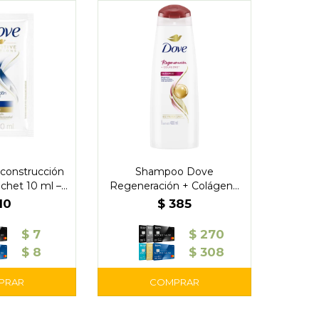
onstrucción
Shampoo Dove
chet 10 ml –
Regeneración + Colágeno
ve
400 ml
10
$
385
$
7
$
270
$
8
$
308