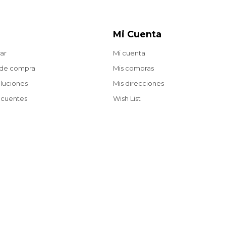
Mi Cuenta
ar
Mi cuenta
 de compra
Mis compras
oluciones
Mis direcciones
ecuentes
Wish List
Envíos gratis a partir de $2.200 en compras web.