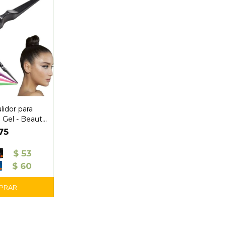
lidor para
 Gel - Beauty
yle
75
$
53
$
60