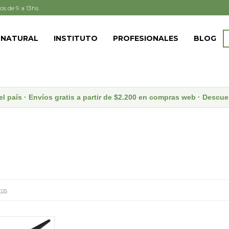
os de 9 a 13hs.
 NATURAL
INSTITUTO
PROFESIONALES
BLOG
el país · Envíos gratis a partir de $2.200 en compras web · Desc
ros