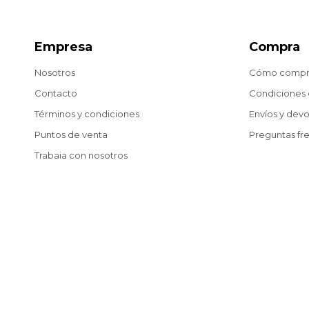
Empresa
Compra
Nosotros
Cómo compr
Contacto
Condiciones
Términos y condiciones
Envíos y dev
Puntos de venta
Preguntas fr
Trabaja con nosotros
Blog
© Copyright 2026 / Matías González