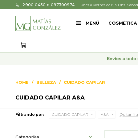
2900 0450 o 097300974
Lunes a viernes de 8 a 19hs. Sábad
MENÚ
COSMÉTICA
Envíos a todo 
HOME
BELLEZA
CUIDADO CAPILAR
CUIDADO CAPILAR A&A
Filtrando por:
CUIDADO CAPILAR
A&A
Quitar filt
Categorías