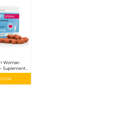
an Woman
– Suplemento
a Capilar