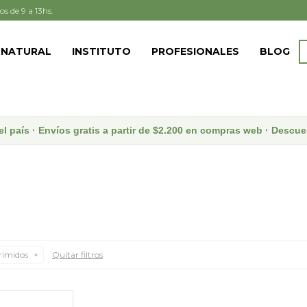
os de 9 a 13hs.
 NATURAL
INSTITUTO
PROFESIONALES
BLOG
el país · Envíos gratis a partir de $2.200 en compras web · Desc
imidos
Quitar filtros