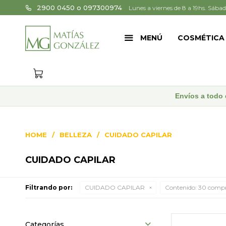
2900 0450 o 097300974
Lunes a viernes de 8 a 19hs. Sábad
MENÚ
COSMÉTICA
Envíos a todo 
HOME
BELLEZA
CUIDADO CAPILAR
CUIDADO CAPILAR
Filtrando por:
CUIDADO CAPILAR
Contenido:
30 compr
Categorías