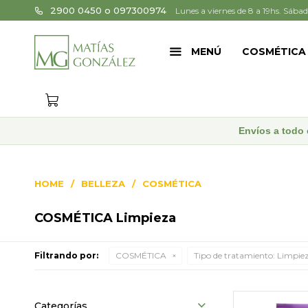
2900 0450 o 097300974
Lunes a viernes de 8 a 19hs. Sábad
MENÚ
COSMÉTICA
Envíos a todo 
HOME
BELLEZA
COSMÉTICA
COSMÉTICA Limpieza
Filtrando por:
COSMÉTICA
Tipo de tratamiento:
Limpie
Categorías