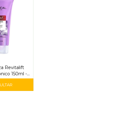
a Revitalift
ónico 150ml -
real