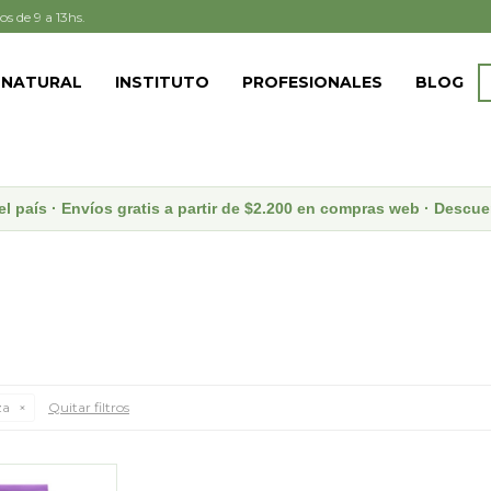
os de 9 a 13hs.
 NATURAL
INSTITUTO
PROFESIONALES
BLOG
el país · Envíos gratis a partir de $2.200 en compras web · Desc
za
Quitar filtros