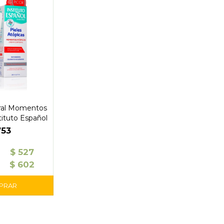
ral Momentos
tituto Español
753
$
527
$
602