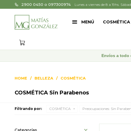
2900 0450 o 097300974
Lunes a viernes de 8 a 19hs. Sábad
MENÚ
COSMÉTICA
Envíos a todo 
HOME
BELLEZA
COSMÉTICA
COSMÉTICA Sin Parabenos
Filtrando por:
COSMÉTICA
Preocupaciones:
Sin Parabe
Categorías