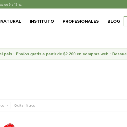
os de 9 a 13hs.
 NATURAL
INSTITUTO
PROFESIONALES
BLOG
el país · Envíos gratis a partir de $2.200 en compras web · Desc
nos
Quitar filtros