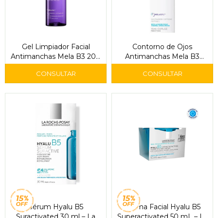
Gel Limpiador Facial
Contorno de Ojos
Antimanchas Mela B3 200
Antimanchas Mela B3
ml - La Roche-Posay
Eyes 15 ml - La Roche-
Posay
Sérum Hyalu B5
Crema Facial Hyalu B5
Suractivated 30 ml – La
Superactivated 50 mL – La