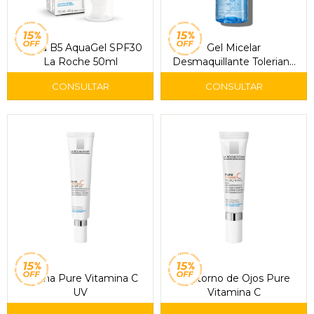
Hyalu B5 AquaGel SPF30
Gel Micelar
La Roche 50ml
Desmaquillante Toleriane
Rosaliac 195 ml - La
Roche-Posay
Crema Pure Vitamina C
Contorno de Ojos Pure
UV
Vitamina C