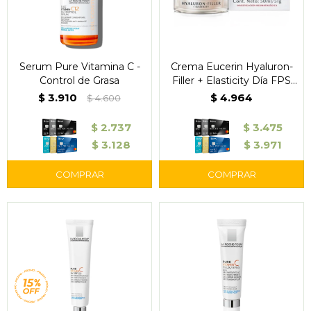
Serum Pure Vitamina C -
Crema Eucerin Hyaluron-
Control de Grasa
Filler + Elasticity Día FPS
30 50 ml
$
3.910
$
4.964
$
4.600
$
2.737
$
3.475
$
3.128
$
3.971