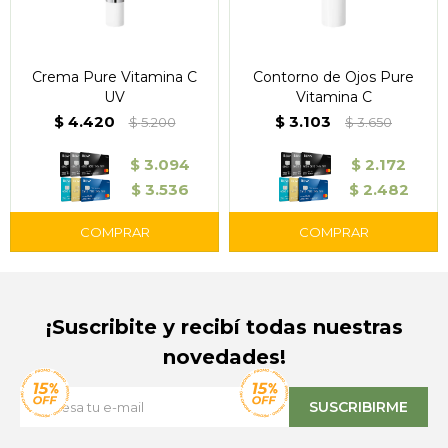
Crema Pure Vitamina C
Contorno de Ojos Pure
UV
Vitamina C
$
4.420
$
3.103
$
5.200
$
3.650
$
3.094
$
2.172
$
3.536
$
2.482
¡Suscribite y recibí todas nuestras
novedades!
SUSCRIBIRME