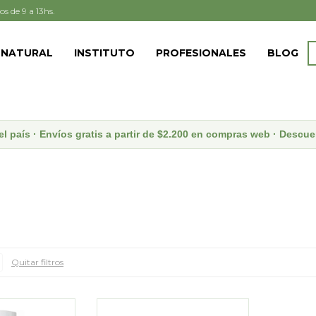
os de 9 a 13hs.
 NATURAL
INSTITUTO
PROFESIONALES
BLOG
el país · Envíos gratis a partir de $2.200 en compras web · Desc
Quitar filtros