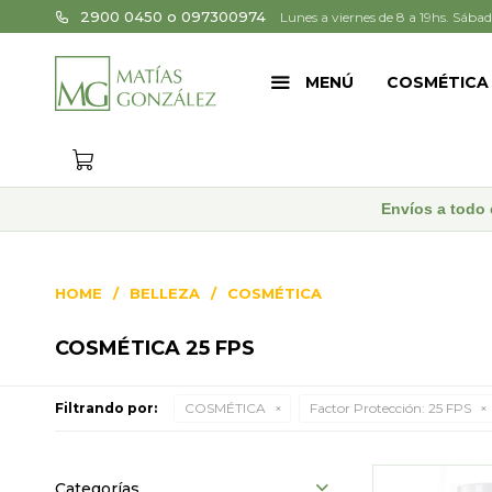
2900 0450 o 097300974
Lunes a viernes de 8 a 19hs. Sábad
MENÚ
COSMÉTICA
Envíos a todo 
HOME
BELLEZA
COSMÉTICA
COSMÉTICA 25 FPS
Filtrando por:
COSMÉTICA
Factor Protección:
25 FPS
Categorías