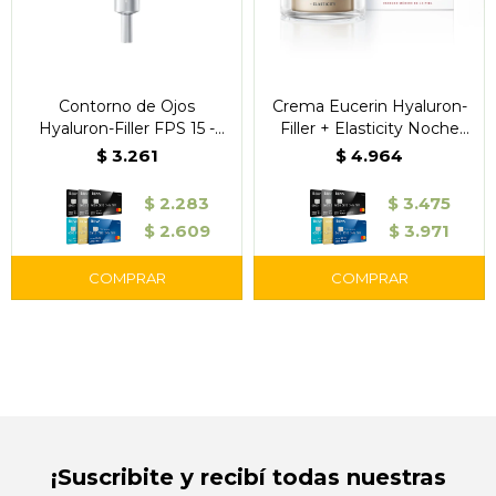
Contorno de Ojos
Crema Eucerin Hyaluron-
Hyaluron-Filler FPS 15 -
Filler + Elasticity Noche
Eucerin
FPS 15 50 ml
$
3.261
$
4.964
$
2.283
$
3.475
$
2.609
$
3.971
¡Suscribite y recibí todas nuestras