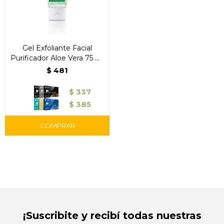
Gel Exfoliante Facial
Purificador Aloe Vera 75 ml
– Nivea
$
481
$
337
$
385
¡Suscribite y recibí todas nuestras