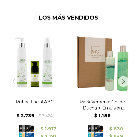
LOS MÁS VENDIDOS
Rutina Facial ABC
Pack Verbena: Gel de
Ducha + Emulsión
Hidratante
$
2.739
$
1.186
$
3.424
$
1.917
$
830
$
2.191
$
949